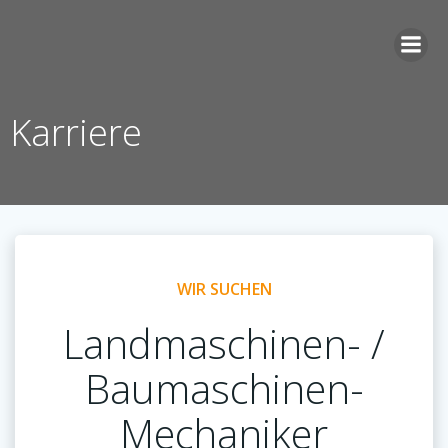
Zum
Inhalt
springen
Karriere
WIR SUCHEN
Landmaschinen- /
Baumaschinen-
Mechaniker