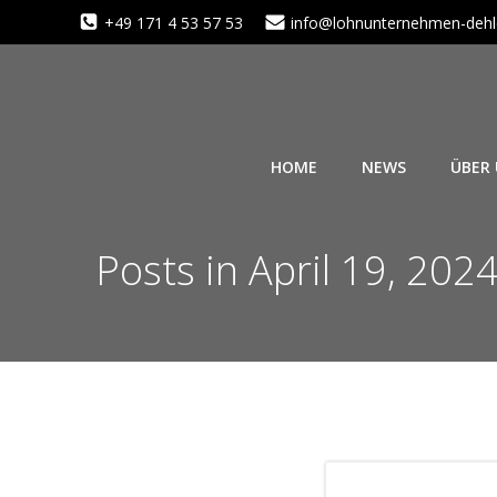
Zum
+49 171 4 53 57 53
info@lohnunternehmen-dehl
Inhalt
springen
HOME
NEWS
ÜBER
Posts in April 19, 202