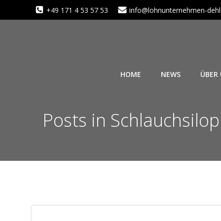
Zum
+49 171 4 53 57 53
info@lohnunternehmen-dehl
Inhalt
springen
HOME
NEWS
ÜBER
Posts in Schlauchsilo